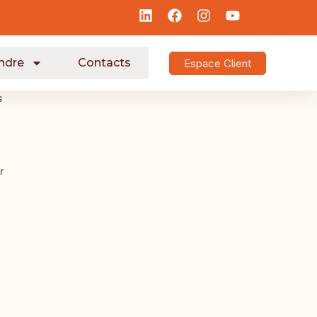
ndre
Contacts
Espace Client
s
r