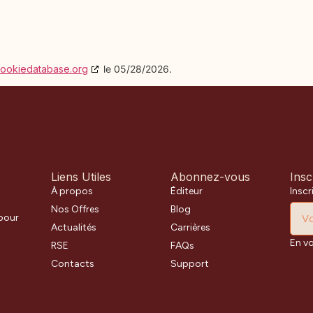
ookiedatabase.org
le 05/28/2026.
Liens Utiles
Abonnez-vous
Insc
À propos
Éditeur
Inscr
Nos Offres
Blog
 pour
Actualités
Carrières
En v
RSE
FAQs
Contacts
Support