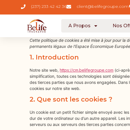
contenu
(237) 233 42 42 36
client@belifegroupe.com
principal
A Propos
Nos Of
Cette politique de cookies a été mise à jour pour la 
permanents légaux de l’Espace Économique Européen
1. Introduction
Notre site web,
https://cm.belifegroupe.com
(ci-après
simplification, toutes ces technologies sont désigné
des tierces parties que nous avons engagées. Dans l
cookies sur notre site web.
2. Que sont les cookies ?
Un cookie est un petit fichier simple envoyé avec le
dur de votre ordinateur ou d’un autre appareil. Les 
serveurs ou aux serveurs des tierces parties concernée